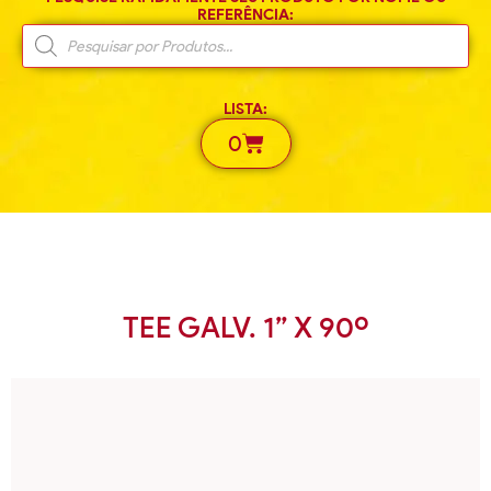
REFERÊNCIA:
LISTA:
0
TEE GALV. 1” X 90º