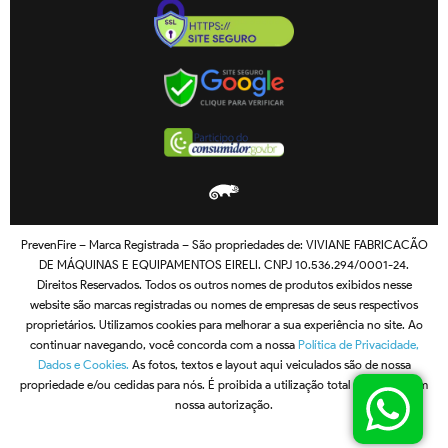
PrevenFire – Marca Registrada – São propriedades de: VIVIANE FABRICACÃO
DE MÁQUINAS E EQUIPAMENTOS EIRELI. CNPJ 10.536.294/0001-24.
Direitos Reservados. Todos os outros nomes de produtos exibidos nesse
website são marcas registradas ou nomes de empresas de seus respectivos
proprietários. Utilizamos cookies para melhorar a sua experiência no site. Ao
continuar navegando, você concorda com a nossa
Política de Privacidade,
Dados e Cookies.
As fotos, textos e layout aqui veiculados são de nossa
propriedade e/ou cedidas para nós. É proibida a utilização total ou parcial sem
nossa autorização.