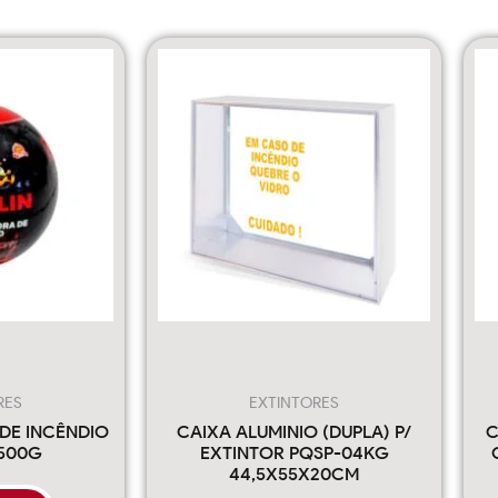
RES
EXTINTORES
DE INCÊNDIO
CAIXA ALUMINIO (DUPLA) P/
C
500G
EXTINTOR PQSP-04KG
44,5X55X20CM