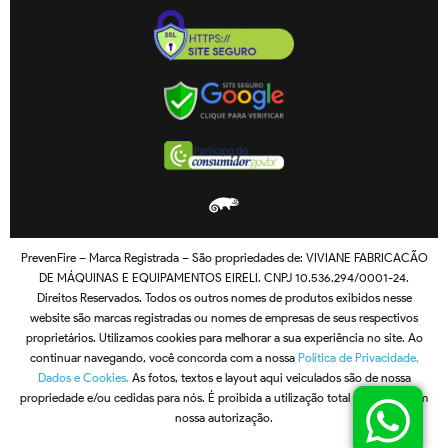
PrevenFire – Marca Registrada – São propriedades de: VIVIANE FABRICACÃO
DE MÁQUINAS E EQUIPAMENTOS EIRELI. CNPJ 10.536.294/0001-24.
Direitos Reservados. Todos os outros nomes de produtos exibidos nesse
website são marcas registradas ou nomes de empresas de seus respectivos
proprietários. Utilizamos cookies para melhorar a sua experiência no site. Ao
continuar navegando, você concorda com a nossa
Política de Privacidade,
Dados e Cookies.
As fotos, textos e layout aqui veiculados são de nossa
propriedade e/ou cedidas para nós. É proibida a utilização total ou parcial sem
nossa autorização.